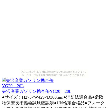
[PR] この広告は3ヶ月以上更新がないため表示されています。
ホームページを更新後24時間以内に表示されなくなります。
矢沢産業ガソリン携帯缶YG20 20L
●サイズ：H273×W429×D303mm●消防法適合品●危険
物保安技術協会試験確認済●UN検定合格品●フォーク